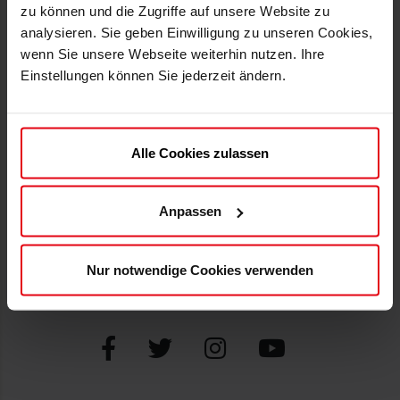
zu können und die Zugriffe auf unsere Website zu
F95.de
Datenschutz
analysieren. Sie geben Einwilligung zu unseren Cookies,
Versand
Erklärung zur Barrierefreiheit
wenn Sie unsere Webseite weiterhin nutzen. Ihre
Zahlweisen
Impressum
Einstellungen können Sie jederzeit ändern.
Newsletter
ATGB und AGB
SUPPORT
ZAHLWEISEN
Alle Cookies zulassen
Mein Konto
Kontakt
Anpassen
FAQs
Widerruf erklären
Nur notwendige Cookies verwenden