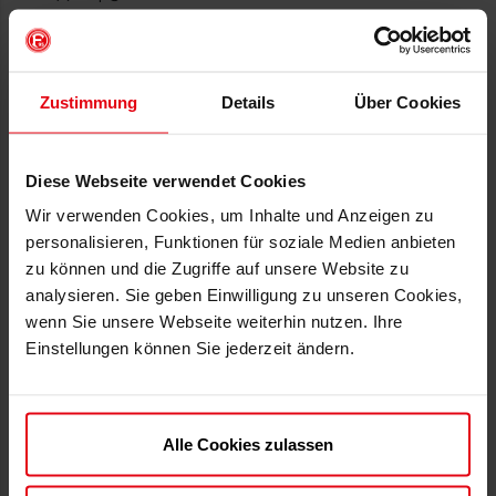
zur Nutzung des öffentlichen
Personennahverkehr.
WICHTIGE Informationen zum mobile ticket
:
Zustimmung
Details
Über Cookies
Speichern Sie das mobile ticket vor dem Spiel
auf Ihrem Smartphone.
iOS: z.B. Passbook, Wallet
Diese Webseite verwendet Cookies
Android: z.B. PassWallet, Karten,
Vodafone Wallet oder Gmail
Wir verwenden Cookies, um Inhalte und Anzeigen zu
personalisieren, Funktionen für soziale Medien anbieten
Bitte stellen Sie hierzu sicher, dass die von
zu können und die Zugriffe auf unsere Website zu
Ihnen benutze App Ihres Emailproviders das
0,00€
analysieren. Sie geben Einwilligung zu unseren Cookies,
Format unseres mobile tickets unterstützt und
Bearbeitungsgebühr
wenn Sie unsere Webseite weiterhin nutzen. Ihre
entsprechend auslesen kann.
Einstellungen können Sie jederzeit ändern.
- Bitte achten Sie beim Zutritt auf die
Helligkeit Ihres Displays und erhöhen diese
beim Einlass.
- Ein beschädigtes Display kann die Lesbarkeit
Alle Cookies zulassen
des Barcodes verhindern.
- Falls Sie mehrere Tickets gekauft haben,