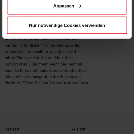
können Sie die QR-Barcodes an andere
Anpassen
Geräte weiterleiten.
ACHTUNG: Für den öffentlichen Nahverkehr
müssen die p@h-Tickets ausgedruckt
Nur notwendige Cookies verwenden
mitgeführt werden.
WICHTIGE Informationen zum Nahverkehr:
Für den öffentlichen Nahverkehr muss Ihr
persönlich, personalisiertes p@h-Ticket
mitgeführt werden. Achten Sie auf ihr
persönliches Dokument, wenn Sie mehr als
eine Karte bestellt haben. Selbstverständlich
können Sie die ausgedruckten Karten auch
direkt als Ticket für den Arenazutritt benutzen.
INFOS
HILFE