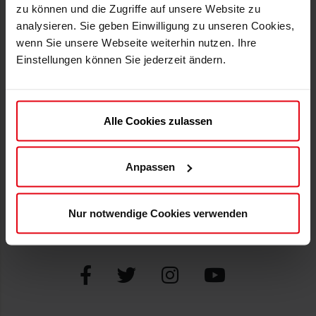
zu können und die Zugriffe auf unsere Website zu
F95.de
Datenschutz
analysieren. Sie geben Einwilligung zu unseren Cookies,
Versand
Erklärung zur Barrierefreiheit
wenn Sie unsere Webseite weiterhin nutzen. Ihre
Zahlweisen
Impressum
Einstellungen können Sie jederzeit ändern.
Newsletter
ATGB und AGB
SUPPORT
ZAHLWEISEN
Alle Cookies zulassen
Mein Konto
Kontakt
Anpassen
FAQs
Widerruf erklären
Nur notwendige Cookies verwenden