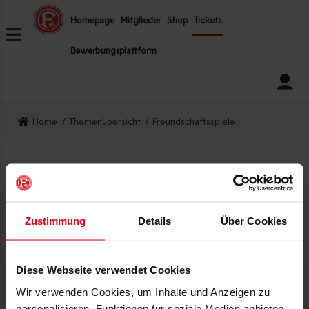
ZUM INHALT SPRINGEN
Homepage
Mitglieder
Shop
Tickets
Bewerbungsplattform
Home
Themenübersicht
Freundschaftsspiele
Zugriff verweigert!
Zustimmung
Details
Über Cookies
Diese Webseite verwendet Cookies
Wir verwenden Cookies, um Inhalte und Anzeigen zu
INFOS
HILFE
personalisieren, Funktionen für soziale Medien anbieten