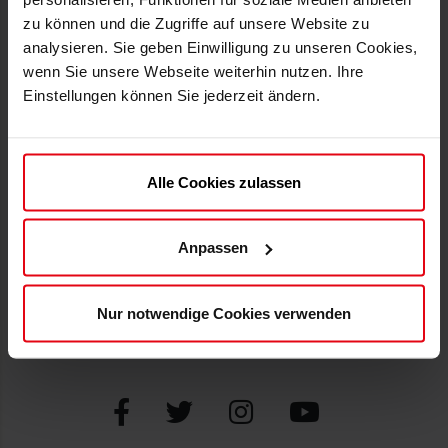
zu können und die Zugriffe auf unsere Website zu
F95.de
Datenschutz
analysieren. Sie geben Einwilligung zu unseren Cookies,
Versand
Erklärung zur Barrierefreiheit
wenn Sie unsere Webseite weiterhin nutzen. Ihre
Einstellungen können Sie jederzeit ändern.
Zahlweisen
Impressum
Newsletter
ATGB und AGB
SUPPORT
Alle Cookies zulassen
ZAHLWEISEN
Mein Konto
Anpassen
Kontakt
FAQs
Nur notwendige Cookies verwenden
Widerruf erklären