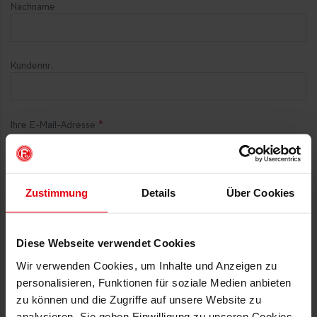
Nachname
Kundennr.
Ihre E-Mail-Adresse
Transaktionsnummer
Zustimmung
Details
Über Cookies
Diese Webseite verwendet Cookies
Artikel
Wir verwenden Cookies, um Inhalte und Anzeigen zu
personalisieren, Funktionen für soziale Medien anbieten
zu können und die Zugriffe auf unsere Website zu
analysieren. Sie geben Einwilligung zu unseren Cookies,