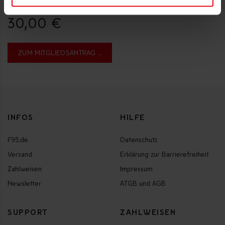
Jährlich
30,00 €
INFOS
HILFE
F95.de
Datenschutz
Versand
Erklärung zur Barrierefreiheit
Zahlweisen
Impressum
Newsletter
ATGB und AGB
SUPPORT
ZAHLWEISEN