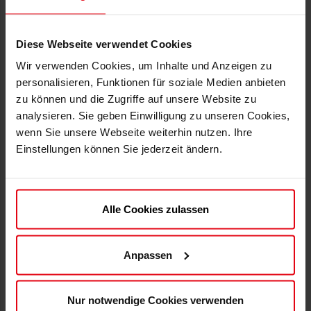
Mitgliedsausweis kann gegen eine Aufwandsgebühr von
5,95€ zugeschickt werden)
Diese Webseite verwendet Cookies
Stimmrecht
bei der Mitgliederversammlung
(ab Volljährigkeit, 1 Jahr Mitgliedschaft und keinem
Wir verwenden Cookies, um Inhalte und Anzeigen zu
Beitragsrückstand)
personalisieren, Funktionen für soziale Medien anbieten
zu können und die Zugriffe auf unsere Website zu
Rabatt bei Saison-Dauerkarten
(weitere Infos unter
analysieren. Sie geben Einwilligung zu unseren Cookies,
www.f95.de
)
wenn Sie unsere Webseite weiterhin nutzen. Ihre
Vorkaufsrecht
auf Tickets: DFB-Pokal, Auswärtsspiele, etc.
Einstellungen können Sie jederzeit ändern.
immer solange der Vorrat reicht
Alle Cookies zulassen
zzgl. einmalige Aufnahmegebühr: 10,00 Euro
Anpassen
Noch mehr Vorteile? Dann schau Dir unseren
FORTUNA KIDS CLUB
an!
Nur notwendige Cookies verwenden