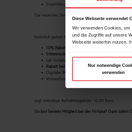
Stadtführung, Trainingseinheit und Flingern-Ru
Die neuesten Termine werden Dir an die angegebene
Diese Webseite verwendet 
Wir verwenden Cookies, um I
und die Zugriffe auf unsere 
Natürlich gelten für Dich auch alle Vorteile der Mitglie
Webseite weiterhin nutzen. I
10%
Rabatt
beim Kauf von
Fanartikeln
in den F
Stimmrecht
bei der Mitgliederversammlung
(ab Volljährigkeit, 1 Jahr Mitgliedschaft und ke
Nur notwendige Cook
Rabatt bei Saison-Dauerkarten
Digitaler
Mitgliedsausweis
in der F95-APP
(Phys
verwenden
Vorkaufsrecht auf Tickets: DFB-Pokal, Auswärtss
zzgl. einmalige Aufnahmegebühr: 10,00 Euro
Du bist bereits Mitglied bei der Fortuna? Dann zahls