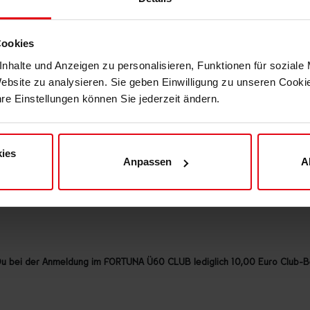
ndgang und vieles mehr
 E-Mailadresse gesendet und regelmäßig in unserem
Portal Block F95
verö
Cookies
nhalte und Anzeigen zu personalisieren, Funktionen für soziale
Website zu analysieren. Sie geben Einwilligung zu unseren Cook
dschaft bei Fortuna Düsseldorf 1895 e.V..
hre Einstellungen können Sie jederzeit ändern.
an Shops und im
Onlineshop
, ausgenommen sind bereits reduzierte Artikel
inem Beitragsrückstand)
ies
Anpassen
A
ischer Mitgliedsausweis kann gegen eine Aufwandsgebühr von 5,95€ zug
piele, etc. immer solange der Vorrat reicht
t Du bei der Anmeldung im FORTUNA Ü60 CLUB lediglich 10,00 Euro Club-Be