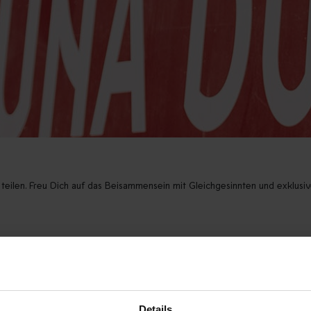
len. Freu Dich auf das Beisammensein mit Gleichgesinnten und exklusiv
s Begrüßungsgeschenk
hen Post etc.
Details