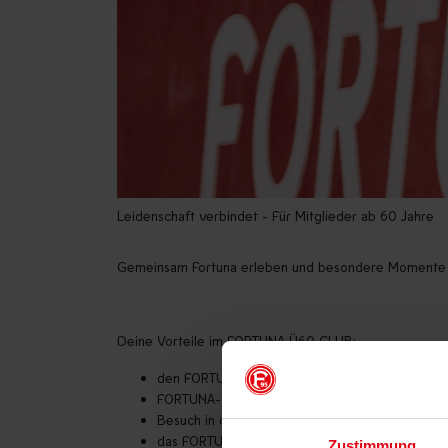
Leidenschaft verbindet - Für Mitglieder ab 60 Jahre
Gemeinsam Fortuna erleben und besondere Momente tei
Deine Vorteile im FORTUNA Ü60 CLUB:
den FORTUNA-Ü60-CLUB-Schal als besondere
FORTUNA-Ü60-CLUB-Auswärtsfahrten
Besuch in der Müllverbrennungsanlage, Rheinisc
das FORTUNA-Ü60-CLUB-Tippspiel
Zustimmung