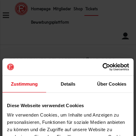
ZUM INHALT SPRINGEN
Homepage
Mitglieder
Shop
Tickets
Bewerbungsplattform
WERDE MITGLIED BEI FORTUNA DÜSSELDORF
Falls Du schon registriert bist,
logge Dich bitte erst ein
.
Zustimmung
Details
Über Cookies
Diese Webseite verwendet Cookies
Wir verwenden Cookies, um Inhalte und Anzeigen zu
personalisieren, Funktionen für soziale Medien anbieten
zu können und die Zugriffe auf unsere Website zu